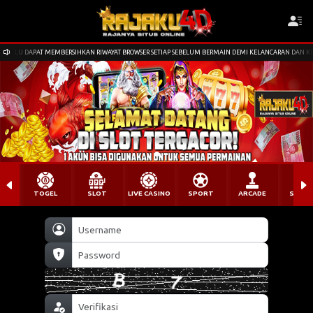
LU DAPAT MEMBERSIHKAN RIWAYAT BROWSER SETIAP SEBELUM BERMAIN DEMI KELANCARAN DAN KENY
TOGEL
SLOT
LIVE CASINO
SPORT
ARCADE
SABU