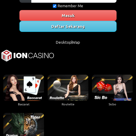
Remember Me
Masuk
Daftar Sekarang
Desktop
Wap
Baccarat
Roulette
Sicbo