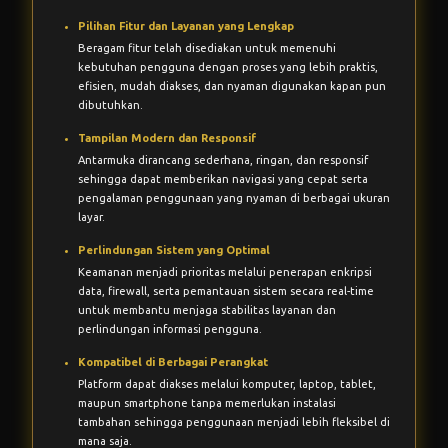
Pilihan Fitur dan Layanan yang Lengkap
Beragam fitur telah disediakan untuk memenuhi
kebutuhan pengguna dengan proses yang lebih praktis,
efisien, mudah diakses, dan nyaman digunakan kapan pun
dibutuhkan.
Tampilan Modern dan Responsif
Antarmuka dirancang sederhana, ringan, dan responsif
sehingga dapat memberikan navigasi yang cepat serta
pengalaman penggunaan yang nyaman di berbagai ukuran
layar.
Perlindungan Sistem yang Optimal
Keamanan menjadi prioritas melalui penerapan enkripsi
data, firewall, serta pemantauan sistem secara real-time
untuk membantu menjaga stabilitas layanan dan
perlindungan informasi pengguna.
Kompatibel di Berbagai Perangkat
Platform dapat diakses melalui komputer, laptop, tablet,
maupun smartphone tanpa memerlukan instalasi
tambahan sehingga penggunaan menjadi lebih fleksibel di
mana saja.