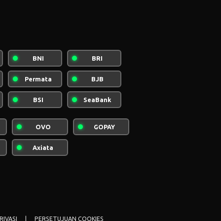
BNI
BRI
Permata
BJB
BSI
SeaBank
ld and
Cai Shen Fortune
OVO
GOPAY
Axiata
RIVASI
|
PERSETUJUAN COOKIES