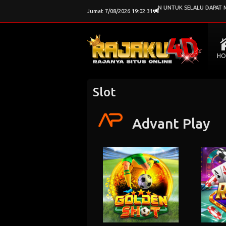
DIHARAPKAN UNTUK SELALU DAPAT MEMBER
Jumat 7/08/2026 19:02:32
HO
Slot
Advant Play