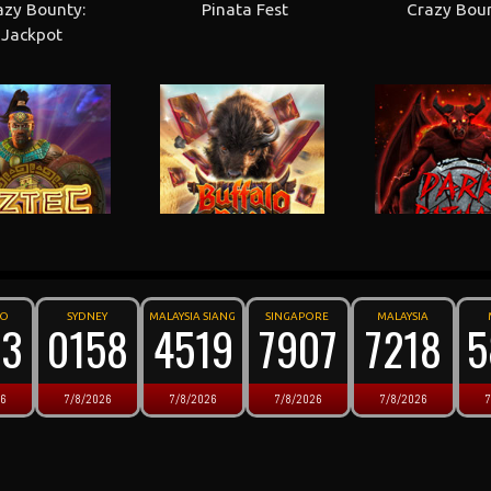
azy Bounty:
Pinata Fest
Crazy Bou
Jackpot
c: Bonus Hunt
Buffalo Rush
Dark Ritu
RO
SYDNEY
MALAYSIA SIANG
SINGAPORE
MALAYSIA
23
0158
4519
7907
7218
5
26
7/8/2026
7/8/2026
7/8/2026
7/8/2026
7