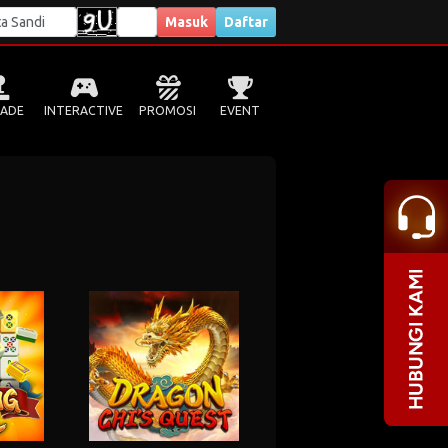
YAMANAN BOSKU
DIHARAPKAN UNTUK SELALU DAPAT MEMBERSIHKAN 
Masuk
Daftar
ADE
INTERACTIVE
PROMOSI
EVENT