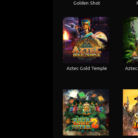
Golden Shot
Aztec Gold Temple
Aztec