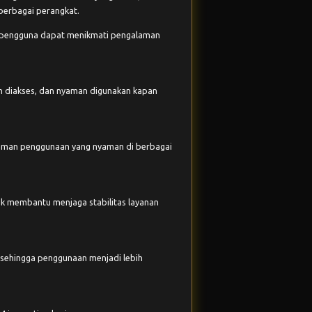
ntal
Firefly Hunter
berbagai perangkat.
ap pengguna dapat menikmati pengalaman
ah diakses, dan nyaman digunakan kapan
alaman penggunaan yang nyaman di berbagai
inal
Bunny to the Moon
tuk membantu menjaga stabilitas layanan
 sehingga penggunaan menjadi lebih