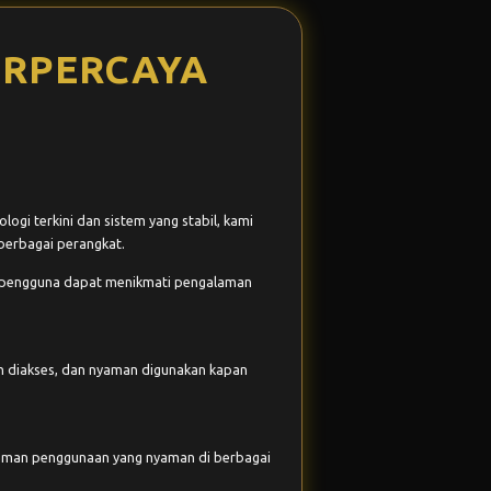
ERPERCAYA
ogi terkini dan sistem yang stabil, kami
berbagai perangkat.
ap pengguna dapat menikmati pengalaman
ah diakses, dan nyaman digunakan kapan
alaman penggunaan yang nyaman di berbagai