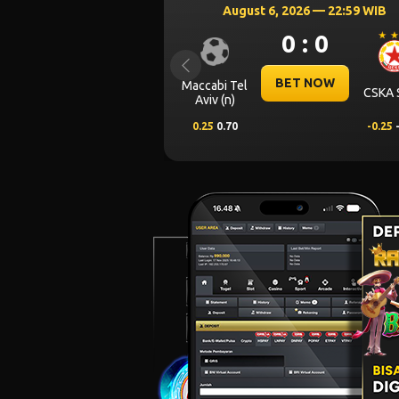
August 7, 2026 — 00:00 WIB
August 7, 2026 — 
0 : 0
0 : 0
Previous
BET NOW
BET NO
 Bull
FC Hradec
Pafos FC
zburg
Kralove
.93
-1
0.91
-0.25
-0.81