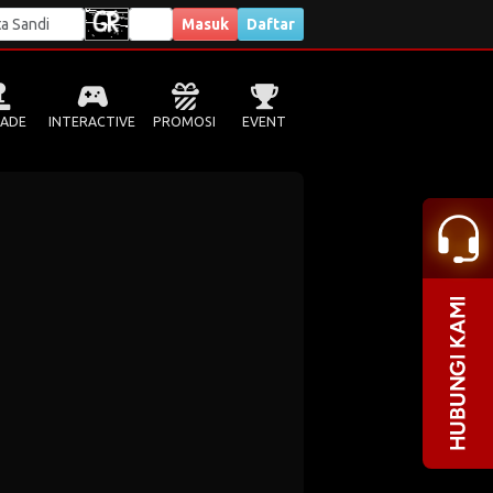
KENYAMANAN BOSKU
DIHARAPKAN UNTUK SELALU DAPAT MEMBERSIHKA
Masuk
Daftar
ADE
INTERACTIVE
PROMOSI
EVENT