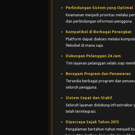
Perlindungan Sistem yang Optimal
Keamanan menjadi prioritas melalui pen
dan perlindungan informasi pengguna.
Kompatibel di Berbagai Perangkat
Platform dapat diakses melalui komput
fleksibel di mana saja.
Dukungan Pelanggan 24 Jam
Tim layanan pelanggan selalu siap memb
Beragam Program dan Penawaran
Tersedia berbagai program dan penawar
seluruh pengguna.
Sistem Cepat dan Stabil
Seluruh layanan didukung infrastruktur 
telah terintegrasi.
Dipercaya Sejak Tahun 2015
Pengalaman bertahun-tahun menjadi bu