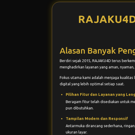
RAJAKU4D
Alasan Banyak Pe
Berdiri sejak 2015, RAJAKU4D terus berkemb
menghadirkan layanan yang aman, nyaman,
Fokus utama kami adalah menjaga kualitas
digital yang lebih optimal setiap saat.
Pilihan Fitur dan Layanan yang Len
Beragam fitur telah disediakan untuk 
pun dibutuhkan.
Tampilan Modern dan Responsif
Antarmuka dirancang sederhana, ringan
ukuran layar.