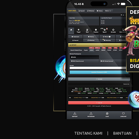
Canyon
Winter Winnings
Great
TENTANG KAMI
|
BANTUAN
|