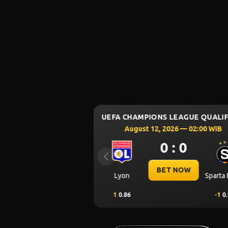
Aztec Legacy
Ca
UEFA CHAMPIONS LEAGUE QUALIF
August 11, 2026 — 22:59 WIB
0 : 0
Previous
BET NOW
Union 
Bodo Glimt
Gill
0.75
0.82
-0.75
Wonders of Grand
Won