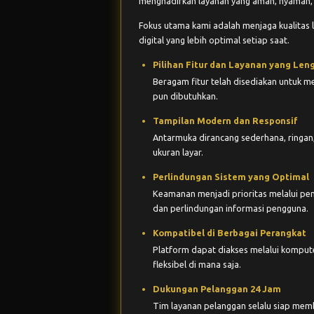
menghadirkan layanan yang aman, nyaman,
Panda Realm
Ma
J
Fokus utama kami adalah menjaga kualitas
digital yang lebih optimal setiap saat.
Pilihan Fitur dan Layanan yang Len
Beragam fitur telah disediakan untuk 
pun dibutuhkan.
Tampilan Modern dan Responsif
Antarmuka dirancang sederhana, ringan
ukuran layar.
Sanctum of
Into 
Perlindungan Sistem yang Optimal
Savannah
Keamanan menjadi prioritas melalui pen
dan perlindungan informasi pengguna.
Kompatibel di Berbagai Perangkat
Platform dapat diakses melalui komput
fleksibel di mana saja.
Dukungan Pelanggan 24 Jam
Tim layanan pelanggan selalu siap memb