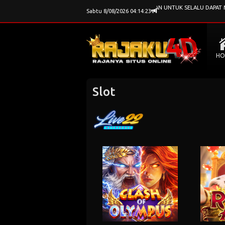
DIHARAPKAN UNTUK SELALU DAPAT MEMBE
Sabtu 8/08/2026 04:14:24
HO
Slot