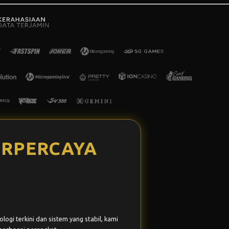
 Hades
Kingdom of Luck
y
Dragon Wish
ERPERCAYA
ogi terkini dan sistem yang stabil, kami