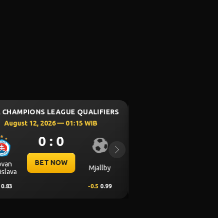
ld:
Wonders of
Colosseum
OTBALL F24 ELITE CLUB FRIENDLY
August 8, 2026 — 11:00 WIB
0 : 0
Next
BET NOW
l Madrid
e-RB Leipzig
0
0.73
0.00
0.95
 Earth
Classic Diamond X5