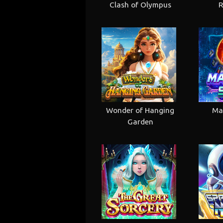
Clash of Olympus
R
Wonder of Hanging
Ma
Garden