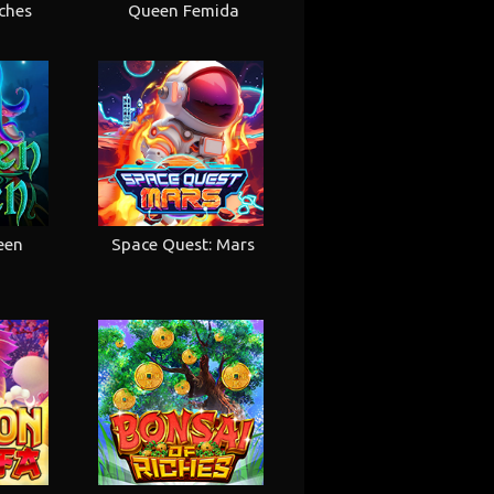
iches
Queen Femida
een
Space Quest: Mars