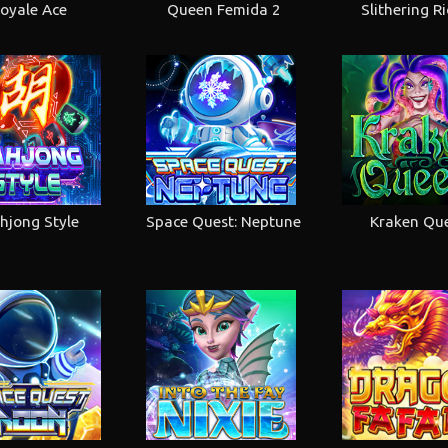
oyale Ace
Queen Femida 2
Slithering R
hjong Style
Space Quest: Neptune
Kraken Qu