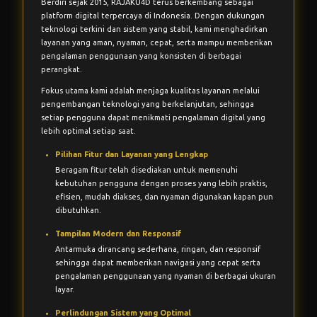
Berdiri sejak 2015, RAJAKU4D terus berkembang sebagai
platform digital terpercaya di Indonesia. Dengan dukungan
teknologi terkini dan sistem yang stabil, kami menghadirkan
layanan yang aman, nyaman, cepat, serta mampu memberikan
pengalaman penggunaan yang konsisten di berbagai
perangkat.
Fokus utama kami adalah menjaga kualitas layanan melalui
pengembangan teknologi yang berkelanjutan, sehingga
setiap pengguna dapat menikmati pengalaman digital yang
lebih optimal setiap saat.
Pilihan Fitur dan Layanan yang Lengkap
Beragam fitur telah disediakan untuk memenuhi
kebutuhan pengguna dengan proses yang lebih praktis,
efisien, mudah diakses, dan nyaman digunakan kapan pun
dibutuhkan.
Tampilan Modern dan Responsif
Antarmuka dirancang sederhana, ringan, dan responsif
sehingga dapat memberikan navigasi yang cepat serta
pengalaman penggunaan yang nyaman di berbagai ukuran
layar.
Perlindungan Sistem yang Optimal