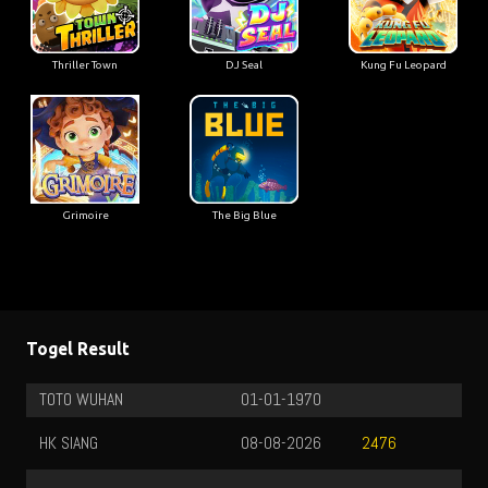
Thriller Town
DJ Seal
Kung Fu Leopard
Grimoire
The Big Blue
Togel Result
TOTO WUHAN
01-01-1970
HK SIANG
08-08-2026
2476