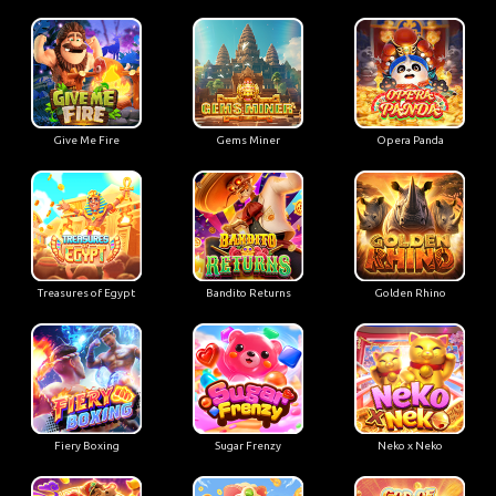
Give Me Fire
Gems Miner
Opera Panda
Treasures of Egypt
Bandito Returns
Golden Rhino
Fiery Boxing
Sugar Frenzy
Neko x Neko