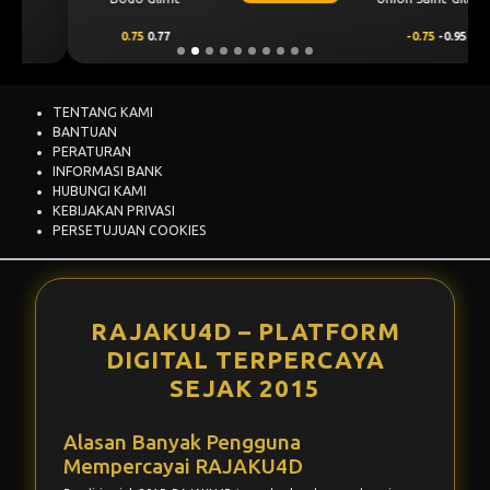
0.75
0.77
-0.75
-0.95
TENTANG KAMI
BANTUAN
PERATURAN
INFORMASI BANK
HUBUNGI KAMI
KEBIJAKAN PRIVASI
PERSETUJUAN COOKIES
RAJAKU4D – PLATFORM
DIGITAL TERPERCAYA
SEJAK 2015
Alasan Banyak Pengguna
Mempercayai RAJAKU4D