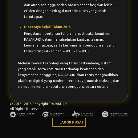
dan aman sehingga setiap proses dapat berjalan lebih
efisien dengan berbagai metode akses yang telah
terintegrasi.
Dipercaya Sejak Tahun 2015
Pengalaman bertahun-tahun menjadi bukti komitmen
RAJAKU4D dalam menghadirkan kualitas layanan,
keamanan sistem, serta kenyamanan penggunaan yang
terus ditingkatkan dari waktu ke waktu.
Melalui inovasi teknologi yang terus berkembang, sistem
yang stabil, serta komitmen terhadap keamanan dan
kenyamanan pengguna, RAJAKU4D akan terus menghadirkan
platform digital yang modern, terpercaya, mudah diakses, dan
mampu memenuhi kebutuhan pengguna secara optimal.
© 2015 - 2026 Copyright RAJAKU4D.
All Rights Reserved.
LAPOR PUSAT