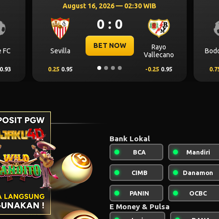
 00:00 WIB
August 16, 2026 — 00:30 WIB
0 : 0
W
BET NOW
Dinamo
Alaves
Getafe
Zagreb
1.25
0.82
0.00
0.57
0.00
-0.67
Bank Lokal
BCA
Mandiri
CIMB
Danamon
PANIN
OCBC
E Money & Pulsa