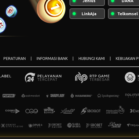
Jenius
DANA
LinkAja
Telkomsel
PERATURAN
|
INFORMASI BANK
|
HUBUNGI KAMI
|
KEBIJAKAN P