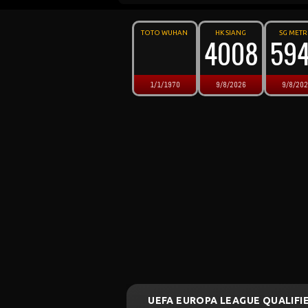
TOTO WUHAN
HK SIANG
SG MET
4008
59
1/1/1970
9/8/2026
9/8/20
 CHAMPIONS LEAGUE QUALIFIERS
UEFA CHAMPIONS LEAG