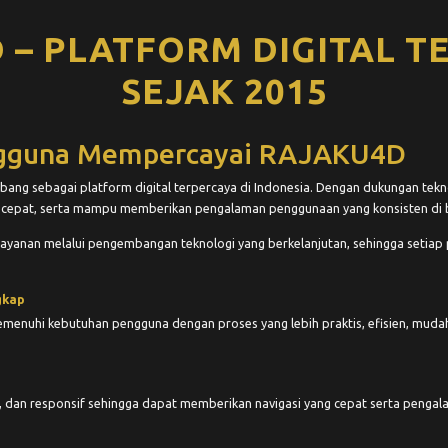
 – PLATFORM DIGITAL T
SEJAK 2015
ngguna Mempercayai RAJAKU4D
ang sebagai platform digital terpercaya di Indonesia. Dengan dukungan teknol
 cepat, serta mampu memberikan pengalaman penggunaan yang konsisten di 
 layanan melalui pengembangan teknologi yang berkelanjutan, sehingga seti
gkap
memenuhi kebutuhan pengguna dengan proses yang lebih praktis, efisien, mud
, dan responsif sehingga dapat memberikan navigasi yang cepat serta peng