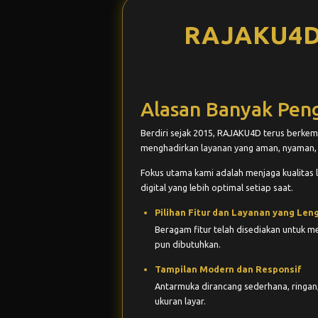
RAJAKU4D
Alasan Banyak Pe
Berdiri sejak 2015, RAJAKU4D terus berkemb
menghadirkan layanan yang aman, nyaman,
Fokus utama kami adalah menjaga kualitas
digital yang lebih optimal setiap saat.
Pilihan Fitur dan Layanan yang Len
Beragam fitur telah disediakan untuk 
pun dibutuhkan.
Tampilan Modern dan Responsif
Antarmuka dirancang sederhana, ringan
ukuran layar.