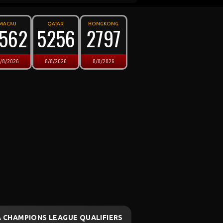
MACAU
QATAR
HONGKONG
562
5256
2797
/8/2026
8/8/2026
8/8/2026
SPAIN LA LIGA