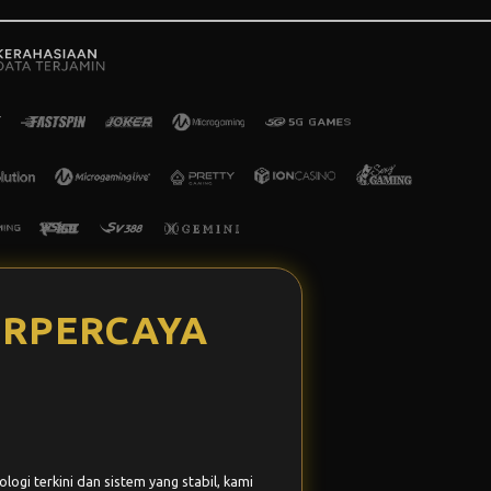
rike
Zodiac Bingo
ERPERCAYA
 Bingo
Burning Pearl Bingo
ogi terkini dan sistem yang stabil, kami
berbagai perangkat.