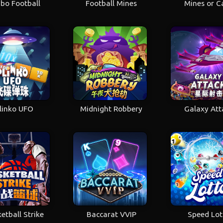
bo Football
Football Mines
Mines or C
linko UFO
Midnight Robbery
Galaxy Att
etball Strike
Baccarat VVIP
Speed Lot