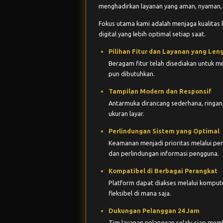
Fokus utama kami adalah menjaga kualitas
digital yang lebih optimal setiap saat.
Pilihan Fitur dan Layanan yang Len
Beragam fitur telah disediakan untuk 
Neptune Treasure
Crypt
pun dibutuhkan.
Bingo
Tampilan Modern dan Responsif
Antarmuka dirancang sederhana, ringan
ukuran layar.
Perlindungan Sistem yang Optimal
Keamanan menjadi prioritas melalui pen
dan perlindungan informasi pengguna.
Kompatibel di Berbagai Perangkat
Platform dapat diakses melalui komput
fleksibel di mana saja.
Dukungan Pelanggan 24 Jam
Tim layanan pelanggan selalu siap memb