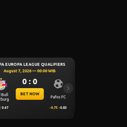
n Bonus
Virtual Tiger
t
Baccarat
FA EUROPA LEAGUE QUALIFIERS
August 7, 2026 — 00:45 WIB
0 : 0
Next
BET NOW
AOK
Anderlecht
5
0.66
-0.5
-0.82
arat
Bau Cua