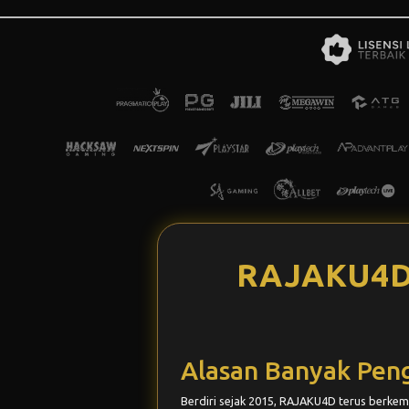
Golden Crab
Ang
RAJAKU4D
Koi Bingo
Shen
Alasan Banyak Pe
Berdiri sejak 2015, RAJAKU4D terus berkemb
menghadirkan layanan yang aman, nyaman,