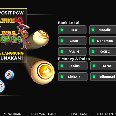
Bank Lokal
BCA
Mandiri
CIMB
Danamon
mber Game
Fan Tan
RNG Wa
PANIN
OCBC
E Money & Pulsa
Jenius
DANA
LinkAja
Telkomsel
Atom
Thunder Blackjack
Thunder D
PERATURAN
|
INFORMASI BANK
|
HUBUNGI KAMI
|
KEBIJAKAN P